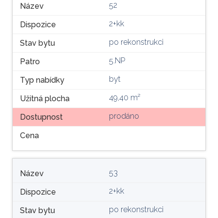
52
Název
2+kk
Dispozice
po rekonstrukci
Stav bytu
5.NP
Patro
byt
Typ nabídky
49,40 m²
Užitná plocha
prodáno
Dostupnost
Cena
53
Název
2+kk
Dispozice
po rekonstrukci
Stav bytu