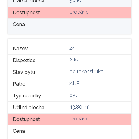
50,10 m²
Užitná plocha
prodáno
Dostupnost
Cena
24
Název
2+kk
Dispozice
po rekonstrukci
Stav bytu
2.NP
Patro
byt
Typ nabídky
43,80 m²
Užitná plocha
prodáno
Dostupnost
Cena