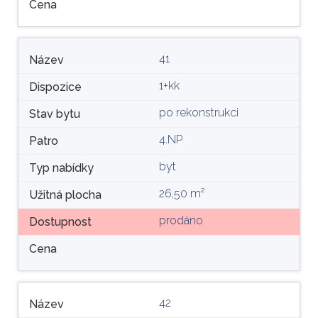
Cena
41
Název
1+kk
Dispozice
po rekonstrukci
Stav bytu
4.NP
Patro
byt
Typ nabídky
26,50 m²
Užitná plocha
prodáno
Dostupnost
Cena
42
Název