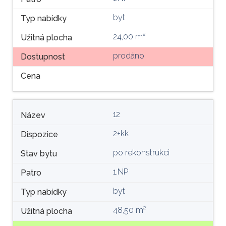
byt
Typ nabídky
24,00 m²
Užitná plocha
prodáno
Dostupnost
Cena
12
Název
2+kk
Dispozice
po rekonstrukci
Stav bytu
1.NP
Patro
byt
Typ nabídky
48,50 m²
Užitná plocha