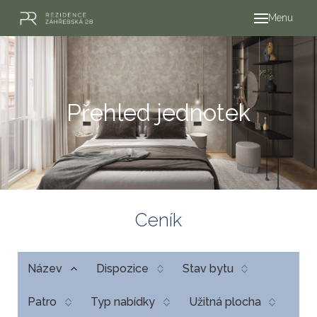
Menu
Přehled jednotek
Ceník
Do
Název
Dispozice
Stav bytu
Patro
Typ nabídky
Užitná plocha