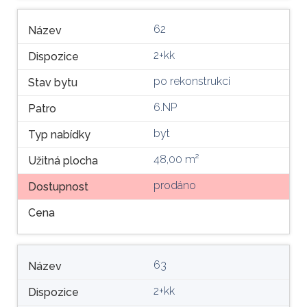
62
Název
2+kk
Dispozice
po rekonstrukci
Stav bytu
6.NP
Patro
byt
Typ nabídky
48,00 m²
Užitná plocha
prodáno
Dostupnost
Cena
63
Název
2+kk
Dispozice