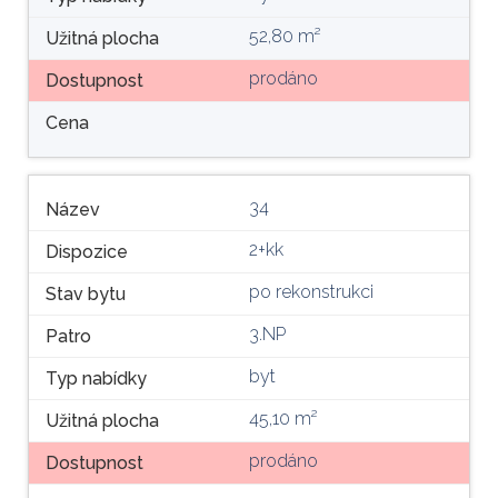
52,80 m²
Užitná plocha
prodáno
Dostupnost
Cena
34
Název
2+kk
Dispozice
po rekonstrukci
Stav bytu
3.NP
Patro
byt
Typ nabídky
45,10 m²
Užitná plocha
prodáno
Dostupnost