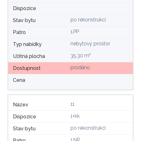
Dispozice
po rekonstrukci
Stav bytu
1.PP
Patro
nebytový prostor
Typ nabídky
35,30 m²
Užitná plocha
prodáno
Dostupnost
Cena
11
Název
1+kk
Dispozice
po rekonstrukci
Stav bytu
1.NP
Patro