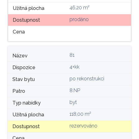
46,20 m²
Užitná plocha
prodáno
Dostupnost
Cena
81
Název
4+kk
Dispozice
po rekonstrukci
Stav bytu
8.NP
Patro
byt
Typ nabídky
118,00 m²
Užitná plocha
rezervováno
Dostupnost
Cena