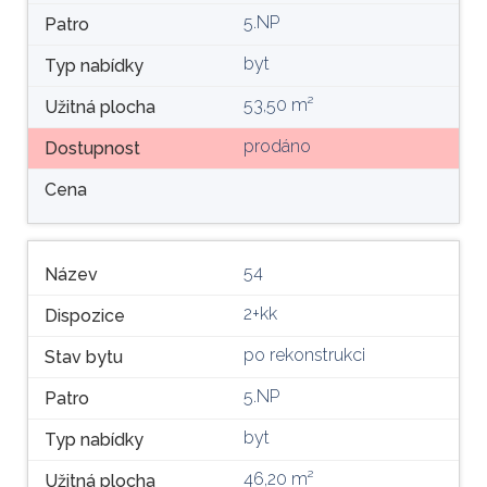
5.NP
Patro
byt
Typ nabídky
53,50 m²
Užitná plocha
prodáno
Dostupnost
Cena
54
Název
2+kk
Dispozice
po rekonstrukci
Stav bytu
5.NP
Patro
byt
Typ nabídky
46,20 m²
Užitná plocha