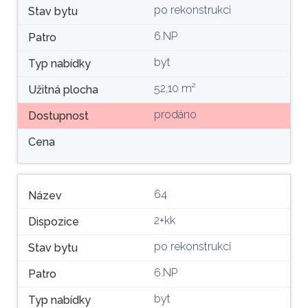
po rekonstrukci
Stav bytu
6.NP
Patro
byt
Typ nabídky
52,10 m²
Užitná plocha
prodáno
Dostupnost
Cena
64
Název
2+kk
Dispozice
po rekonstrukci
Stav bytu
6.NP
Patro
byt
Typ nabídky