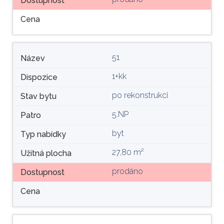
Dostupnost
Cena
51
Název
1+kk
Dispozice
po rekonstrukci
Stav bytu
5.NP
Patro
byt
Typ nabídky
27,80 m²
Užitná plocha
prodáno
Dostupnost
Cena