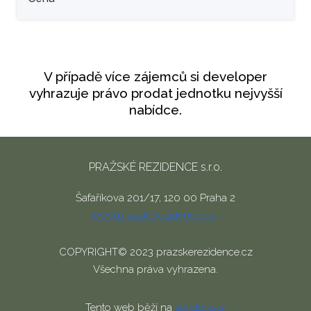
V případě více zájemců si developer
vyhrazuje právo prodat jednotku nejvyšší
nabídce.
PRAŽSKÉ REZIDENCE s.r.o.
Šafaříkova 201/17, 120 00 Praha 2
www.prazskerezidence.cz
COPYRIGHT© 2023 prazskerezidence.cz
Všechna práva vyhrazena.
Tento web běží na
solidpixels.