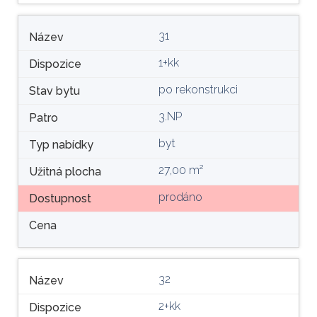
31
Název
1+kk
Dispozice
po rekonstrukci
Stav bytu
3.NP
Patro
byt
Typ nabídky
27,00 m²
Užitná plocha
prodáno
Dostupnost
Cena
32
Název
2+kk
Dispozice