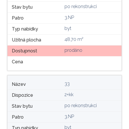
po rekonstrukci
Stav bytu
3.NP
Patro
byt
Typ nabídky
48,70 m²
Užitná plocha
prodáno
Dostupnost
Cena
33
Název
2+kk
Dispozice
po rekonstrukci
Stav bytu
3.NP
Patro
byt
Typ nabídky