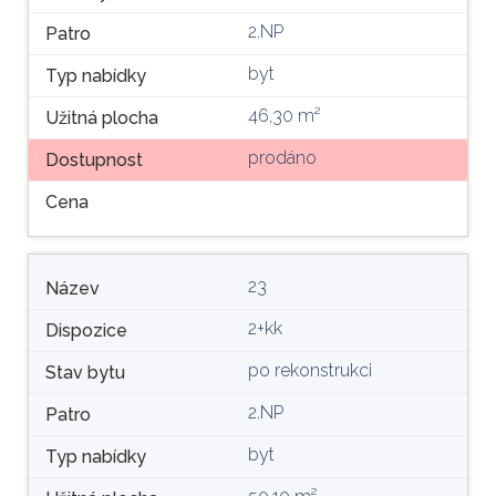
2.NP
Patro
byt
Typ nabídky
46,30 m²
Užitná plocha
prodáno
Dostupnost
Cena
23
Název
2+kk
Dispozice
po rekonstrukci
Stav bytu
2.NP
Patro
byt
Typ nabídky