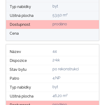
byt
Typ nabídky
53,50 m²
Užitná plocha
prodáno
Dostupnost
Cena
44
Název
2+kk
Dispozice
po rekonstrukci
Stav bytu
4.NP
Patro
byt
Typ nabídky
46,20 m²
Užitná plocha
prodáno