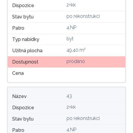
2+kk
Dispozice
po rekonstrukci
Stav bytu
4.NP
Patro
byt
Typ nabídky
49,40 m²
Užitná plocha
prodáno
Dostupnost
Cena
43
Název
2+kk
Dispozice
po rekonstrukci
Stav bytu
4.NP
Patro