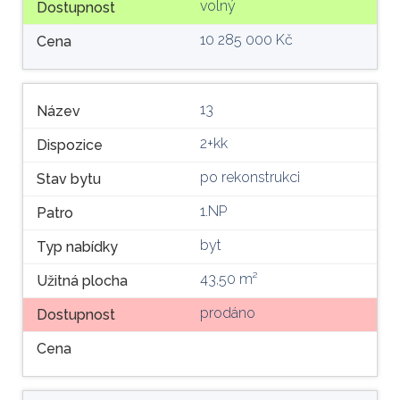
volný
Dostupnost
10 285 000 Kč
Cena
13
Název
2+kk
Dispozice
po rekonstrukci
Stav bytu
1.NP
Patro
byt
Typ nabídky
43,50 m²
Užitná plocha
prodáno
Dostupnost
Cena