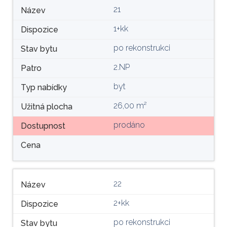
21
Název
1+kk
Dispozice
po rekonstrukci
Stav bytu
2.NP
Patro
byt
Typ nabídky
26,00 m²
Užitná plocha
prodáno
Dostupnost
Cena
22
Název
2+kk
Dispozice
po rekonstrukci
Stav bytu