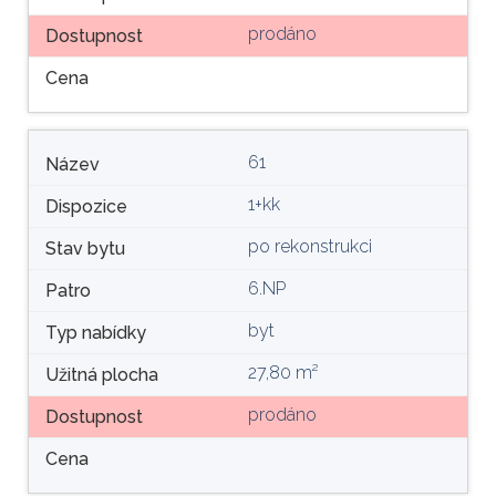
prodáno
Dostupnost
Cena
61
Název
1+kk
Dispozice
po rekonstrukci
Stav bytu
6.NP
Patro
byt
Typ nabídky
27,80 m²
Užitná plocha
prodáno
Dostupnost
Cena