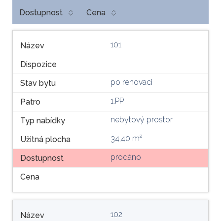
Dostupnost
Cena
101
Název
Dispozice
po renovaci
Stav bytu
1.PP
Patro
nebytový prostor
Typ nabídky
34,40 m²
Užitná plocha
prodáno
Dostupnost
Cena
102
Název