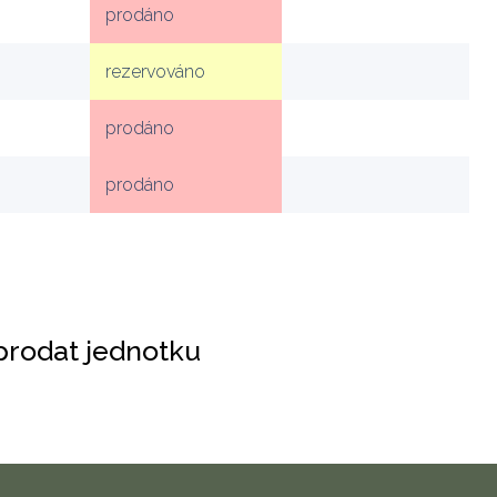
prodáno
rezervováno
prodáno
prodáno
prodat jednotku