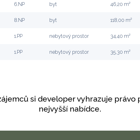
6.NP
byt
46,20 m²
8.NP
byt
118,00 m²
1.PP
nebytový prostor
34,40 m²
1.PP
nebytový prostor
35,30 m²
 zájemců si developer vyhrazuje právo 
nejvyšší nabídce.