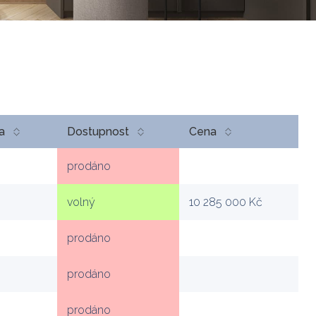
a
Dostupnost
Cena
prodáno
volný
10 285 000 Kč
prodáno
prodáno
prodáno