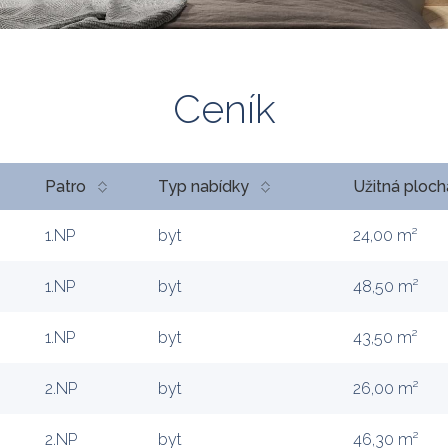
Ceník
Patro
Typ nabídky
Užitná ploch
1.NP
byt
24,00 m²
1.NP
byt
48,50 m²
1.NP
byt
43,50 m²
2.NP
byt
26,00 m²
2.NP
byt
46,30 m²