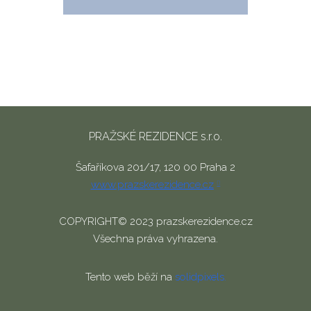
PRAŽSKÉ REZIDENCE s.r.o.
Šafaříkova 201/17, 120 00 Praha 2
www.prazskerezidence.cz
COPYRIGHT© 2023 prazskerezidence.cz
Všechna práva vyhrazena.
Tento web běží na
solidpixels.